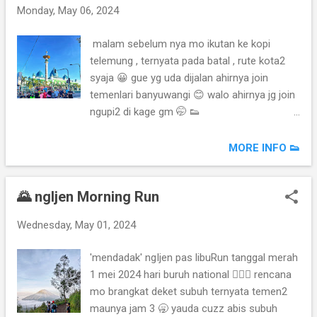
Monday, May 06, 2024
malam sebelum nya mo ikutan ke kopi
telemung , ternyata pada batal , rute kota2
syaja 😀 gue yg uda dijalan ahirnya join
temenlari banyuwangi 😊 walo ahirnya jg join
ngupi2 di kage gm 🤭 👟
strava.app.link/7s9JbW3zmJb 🖼️
photos.app.goo.gl/t6awk6wREtwGDgBZ9
MORE INFO 👟
🌄 ngIjen Morning Run
Wednesday, May 01, 2024
'mendadak' ngIjen pas libuRun tanggal merah
1 mei 2024 hari buruh national 🏃🏼‍♂️ rencana
mo brangkat deket subuh ternyata temen2
maunya jam 3 🥱 yauda cuzz abis subuh