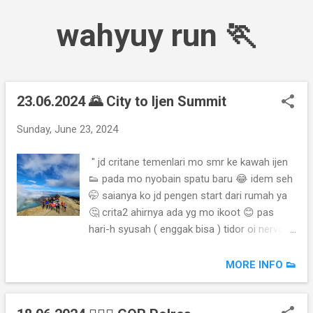
Skip to main content
wahyuy run 🏃
23.06.2024 🌄 City to Ijen Summit
P
o
Sunday, June 23, 2024
s
t
" jd critane temenlari mo smr ke kawah ijen
s
👟 pada mo nyobain spatu baru 😂 idem seh
🤭 saianya ko jd pengen start dari rumah ya
🤔 crita2 ahirnya ada yg mo ikoot 😊 pas
hari-h syusah ( enggak bisa ) tidor oi nervous
🤪 jadinya ngojek ketemu di polsek giri 🤭
trus nyusul temen di kemiren 🏃🏻 jadi jg ga'
MORE INFO 👟
lewat licin tp kalibendo sempet dapet
marshal sampe' taman suruh 🛵 lepas
kalibendo ketemu mobile ws 🤭 mulai rintik2