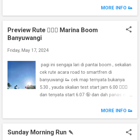
medali refreshments plus hiburan 🎶 tapi
MORE INFO 👟
kalo panitiya enggak redy juga enggak
bakalan rame kan . [ who knows behind the
Preview Rute 🏃🏻‍♂️ Marina Boom
scenes nya 🤭 ] 🖼️
Banyuwangi
photos.app.goo.gl/KqqaY8xz9zpzjpWq9 👟
strava.app.link/GvezB8GUJJb other pic. 📷
Friday, May 17, 2024
drive.google.com/drive/folders/15Th_H4kJe
QwcCbnFEpg1sDMqToc6aL0I 📷
pagi ini sengaja lari di pantai boom , sekalian
drive.google.com/drive/folders/1qn2PuDRC4
cek rute acara road to smartfren di
5Kwl--iEKeCI2jG1KWHkOIt 📷
banyuwangi 👟 cek map ternyata bukanya
drive.google.com/drive/folders/1TIZjJEHG18
5.30 , yauda skalian test start jam 6.00 🏃🏻‍♂️
M-WqZOVzw71h4gu11BAF1B 🏁
dan tenyata start 6.07 🤪 dan dah panas euy
👟 strava.app.link/9G7PByHxFJb 🖼️
photos.app.goo.gl/Yt2n1bTd31eVmE9q6
MORE INFO 👟
Sunday Morning Run 🍡