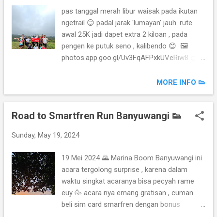
pas tanggal merah libur waisak pada ikutan
ngetrail 😊 padal jarak 'lumayan' jauh. rute
awal 25K jadi dapet extra 2 kiloan , pada
pengen ke putuk seno , kalibendo 😊 🖼️
photos.app.goo.gl/Uv3FqAFPxkUVeRiw8 🍊
strava.com/routes/3228218429147491870
🏃🏻 strava.app.link/c0dJyZJ4SJb
MORE INFO 👟
Road to Smartfren Run Banyuwangi 👟
Sunday, May 19, 2024
19 Mei 2024 🌄 Marina Boom Banyuwangi ini
acara tergolong surprise , karena dalam
waktu singkat acaranya bisa pecyah rame
euy 🥳 acara nya emang gratisan , cuman
beli sim card smarfren dengan bonus
unlimited gigabyte 😘😻 dah dapet jersey