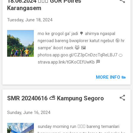
18.06.2024 🏃🏻‍♂️ GOR Polres
Karangasem
sampe' gantasan mulai grimis ☔ mo nunggu
susulan masi lama 🤪 jadinya fm aja ben ga'
Tuesday, June 18, 2024
kedinginginan #fullmlaku beberapa kali turon
no' dalan 😂 sampe' dindeki pedah motor
mo ke grogol ga' jadi 🌳 ahirnya ngaspal
bolak balik 🤭 dapet ujan kaboot wadeemm
ngeroad bareng bwxplorer katut ngebut 🤪 hr
ngantook ☃️ kilometers trahir dah mo nyerah
sampe' ikoot naek 😹 🖼️
🚙 bakal kesusul nih ama rombongan
photos.app.goo.gl/CZ3pCnDzcTqReLBJ7 🍊
blakang 🛵 nunut aja lah untung sempet buka
strava.app.link/tGKoCEfUwKb 🏁
gps 🧭 ternyata dah deket 🚶🏻 pas kliatan
lampu2 jdi cemungut 😹 ahirnya bisa finish
MORE INFO 👟
🤭🏁 sampe' paltuding break dulu 🍜 abis
subuh seru2an summit puncak ijen bareng
temanlari banyuwangi 🏃🏻‍♀️🏃🏻‍♂️ 🖼️...
SMR 20240616 ⛅ Kampung Segoro
Sunday, June 16, 2024
sunday morning run 🏃🏻‍♂️ bareng temanlari