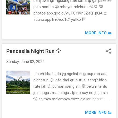
banyuwangi ngulang rute lama tp ga' pake ke
pulo santen 🤪 mbayar mlebune 🤭😹 🖼️
photos.app.goo.gl/yjuTQYiVh3ZaQ1pQA 🍊
strava.app.link/icc1C1yutKb 🏁
MORE INFO 👟
Pancasila Night Run 🦅
Sunday, June 02, 2024
eh eh tiba2 ada yg ngelist di group mo ada
night run 🙀 info dari grup trus iseng2 bikin
rute lah 🤔 cuman iseng sih 🤭 belum tentu
joint juga , masi ragu , tp no say no juga sih
🤭 ahirnya malemnya cuzz aja lari berempat
🏃🏻‍♂️ sampe' pakel sempet grimis n' aer jg
menipis . bertahan sampe' km24an pas
MORE INFO 👟