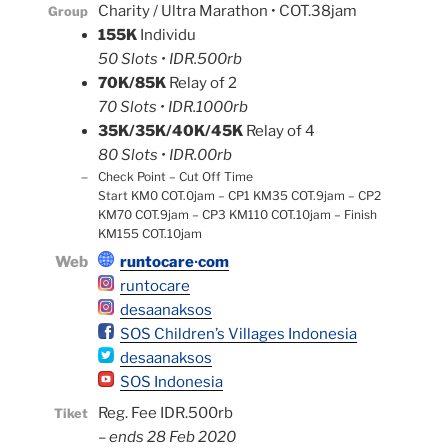
Charity / Ultra Marathon • COT.38jam
Group
155K
Individu
50 Slots • IDR.500rb
70K/85K
Relay of 2
70 Slots • IDR.1000rb
35K/35K/40K/45K
Relay of 4
80 Slots • IDR.00rb
–
Check Point – Cut Off Time
Start KM0 COT.0jam – CP1 KM35 COT.9jam – CP2
KM70 COT.9jam – CP3 KM110 COT.10jam – Finish
KM155 COT.10jam
Web
runtocare∙com
runtocare
desaanaksos
SOS Children’s Villages Indonesia
desaanaksos
SOS Indonesia
Reg. Fee IDR.500rb
Ti
ket
–
ends 28 Feb 2020