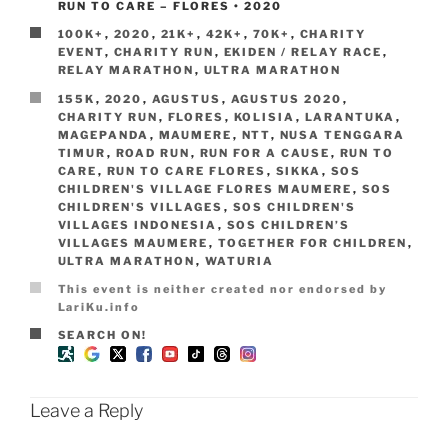
POSTTITLE
RUN TO CARE – FLORES • 2020
CATEGORIES
100K+
,
2020
,
21K+
,
42K+
,
70K+
,
CHARITY
EVENT
,
CHARITY RUN
,
EKIDEN / RELAY RACE
,
RELAY MARATHON
,
ULTRA MARATHON
TAGS
155K
,
2020
,
AGUSTUS
,
AGUSTUS 2020
,
CHARITY RUN
,
FLORES
,
KOLISIA
,
LARANTUKA
,
MAGEPANDA
,
MAUMERE
,
NTT
,
NUSA TENGGARA
TIMUR
,
ROAD RUN
,
RUN FOR A CAUSE
,
RUN TO
CARE
,
RUN TO CARE FLORES
,
SIKKA
,
SOS
CHILDREN'S VILLAGE FLORES MAUMERE
,
SOS
CHILDREN'S VILLAGES
,
SOS CHILDREN'S
VILLAGES INDONESIA
,
SOS CHILDREN’S
VILLAGES MAUMERE
,
TOGETHER FOR CHILDREN
,
ULTRA MARATHON
,
WATURIA
DISCLAIMER
This event is neither created nor endorsed by
LariKu.info
SEARCHON
SEARCH ON!
Leave a Reply