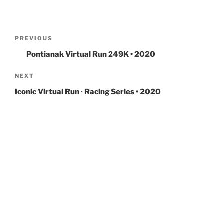
Post
navigation
Previous
PREVIOUS
Post
Pontianak Virtual Run 249K • 2020
Next
NEXT
Post
Iconic Virtual Run ∙ Racing Series • 2020