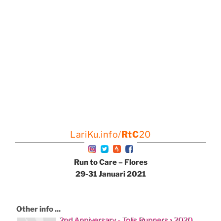
LariKu.info/
RtC
20
Run to Care – Flores
29-31 Januari 2021
Other info ...
2nd Anniversary - Tolis Runners • 2020