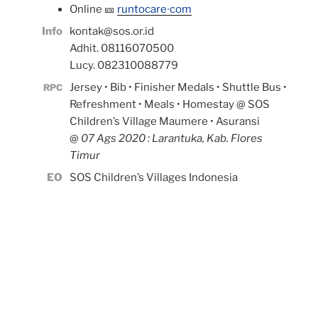
Online 🎫
runtocare∙com
Info
kontak@sos.or.id
Adhit. 08116070500
Lucy. 082310088779
Jersey • Bib • Finisher Medals • Shuttle Bus •
RPC
Refreshment • Meals • Homestay @ SOS
Children’s Village Maumere • Asuransi
@
07 Ags 2020 : Larantuka, Kab. Flores
Timur
EO
SOS Children’s Villages Indonesia