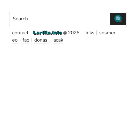
Search
for:
contact
|
LariKu.info
@
2026
|
links
|
sosmed
|
eo
|
faq
|
donasi
|
acak