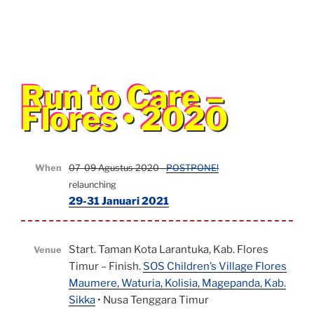
Run to Care –
Flores • 2020
When
07-09 Agustus 2020 ∙
POSTPONE!
relaunching
29-31 Januari 2021
Start. Taman Kota Larantuka, Kab. Flores
Venue
Timur – Finish.
SOS Children’s Village Flores
Maumere, Waturia, Kolisia, Magepanda, Kab.
Sikka
• Nusa Tenggara Timur