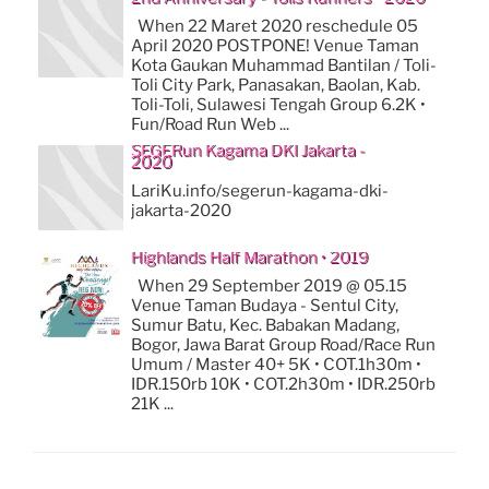
When 22 Maret 2020 reschedule 05
April 2020 POSTPONE! Venue Taman
Kota Gaukan Muhammad Bantilan / Toli-
Toli City Park, Panasakan, Baolan, Kab.
Toli-Toli, Sulawesi Tengah Group 6.2K •
Fun/Road Run Web ...
SEGERun Kagama DKI Jakarta -
2020
LariKu.info/segerun-kagama-dki-
jakarta-2020
Highlands Half Marathon • 2019
When 29 September 2019 @ 05.15
Venue Taman Budaya - Sentul City,
Sumur Batu, Kec. Babakan Madang,
Bogor, Jawa Barat Group Road/Race Run
Umum / Master 40+ 5K • COT.1h30m •
IDR.150rb 10K • COT.2h30m • IDR.250rb
21K ...