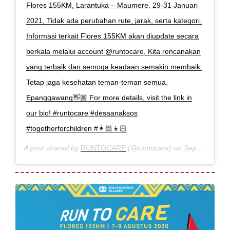
Flores 155KM, Larantuka – Maumere. 29-31 Januari
2021, Tidak ada perubahan rute, jarak, serta kategori.
Informasi terkait Flores 155KM akan diupdate secara
berkala melalui account @runtocare. Kita rencanakan
yang terbaik dan semoga keadaan semakin membaik.
Tetap jaga kesehatan teman-teman semua.
Epanggawang👋🏼 For more details, visit the link in
our bio! #runtocare #desaanaksos
#togetherforchildren #👩🏻👦🏻
A post shared by
RUNTOCARE
(@runtocare) on
Sep 4, 2020 at 9:54pm PDT