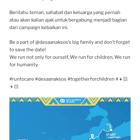
Beritahu teman, sahabat dan keluarga yang pernah
atau akan kalian ajak untuk bergabung menjadi bagian
dari campaign kebaikan ini.
Be a part of @desaanaksos’s big family and don’t forget
to save the date!
We run not only for ourself, We run for children, We run
for humanity.
#runtocare #desaanaksos #togetherforchildren #👧🏻
👦🏻