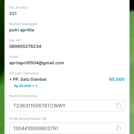
No. Invoice
221
Nama Pelanggan
putri aprillia
No. HP
089605276234
Email
aprilapril0504@gmail.com
Rincian Transaksi
+
PP. Satu Gambar
65.000
Rp 65.000 x 1
Nomor Referensi
Kode Bayar/Nomor VA