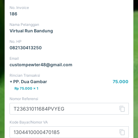
No. Invoice
186
Nama Pelanggan
Virtual Run Bandung
No. HP
082130413250
Email
custompewter48@gmail.com
Rincian Transaksi
+
PP. Dua Gambar
75.000
Rp 75.000 x 1
Nomor Referensi
Kode Bayar/Nomor VA