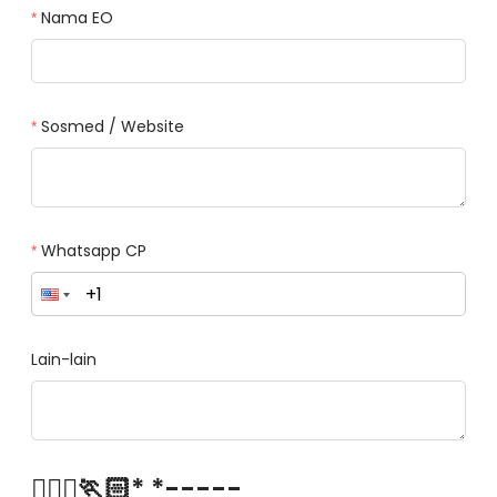
Nama EO
Sosmed / Website
Whatsapp CP
Lain-lain
🏃🏻‍♀️🏃🏻* *-----