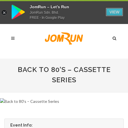
JomRun – Let’s Run
VIEW
JomRun Sdn. Bhd.
FREE - In Google Play
BACK TO 80’S – CASSETTE
SERIES
Event Info: