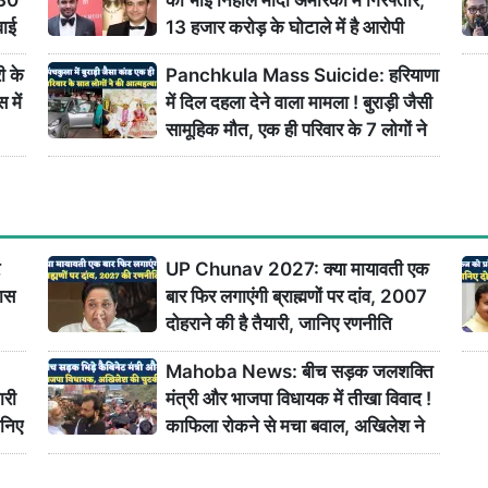
वाई
13 हजार करोड़ के घोटाले में है आरोपी
ी के
Panchkula Mass Suicide: हरियाणा
 में
में दिल दहला देने वाला मामला ! बुराड़ी जैसी
सामूहिक मौत, एक ही परिवार के 7 लोगों ने
खाया ज़हर
UP Chunav 2027: क्या मायावती एक
वास
बार फिर लगाएंगी ब्राह्मणों पर दांव, 2007
दोहराने की है तैयारी, जानिए रणनीति
Mahoba News: बीच सड़क जलशक्ति
ारी
मंत्री और भाजपा विधायक में तीखा विवाद !
ानिए
काफिला रोकने से मचा बवाल, अखिलेश ने
ली चुटकी