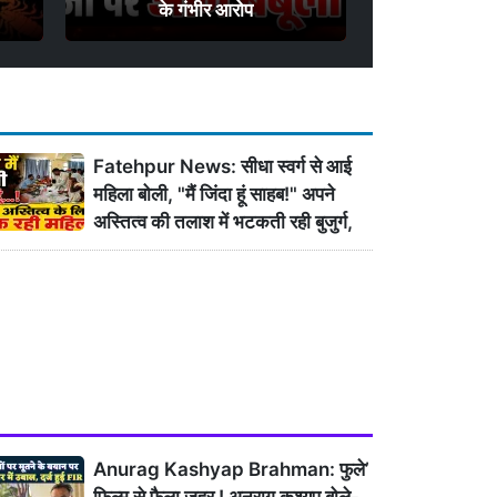
के गंभीर आरोप
Fatehpur News: सीधा स्वर्ग से आई
महिला बोली, "मैं जिंदा हूं साहब!" अपने
अस्तित्व की तलाश में भटकती रही बुजुर्ग,
एसडीएम ने दिए जांच के आदेश
Anurag Kashyap Brahman: फुले’
फिल्म से फैला ज़हर ! अनुराग कश्यप बोले-