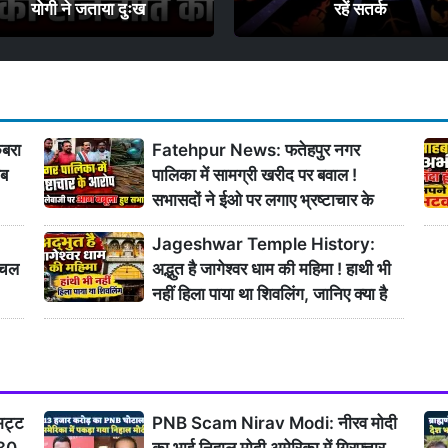
योगी ने जताया दुःख
रहें सतर्क
बरा
Fatehpur News: फतेहपुर नगर
अब
पालिका में सामग्री खरीद पर बवाल !
सभासदों ने ईओ पर लगाए भ्रष्टाचार के
गंभीर आरोप
Jageshwar Temple History:
ंचल
अद्भुत है जागेश्वर धाम की महिमा ! हाथी भी
नहीं हिला पाया था शिवलिंग, जानिए क्या है
इसका इतिहास
भट्ट
PNB Scam Nirav Modi: नीरव मोदी
 30
का भाई निहाल मोदी अमेरिका में गिरफ्तार,