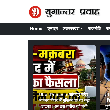
Home
क्राइम
उत्तरप्रदेश ▾
राजनीति
राष
Uttar Pradesh: फतेहपुर मंदिर-
Ut
मकबरा विवाद में मुस्लिम पक्ष को बड़ा
व
झटका ! अब इस तारीख को होगी
पूर