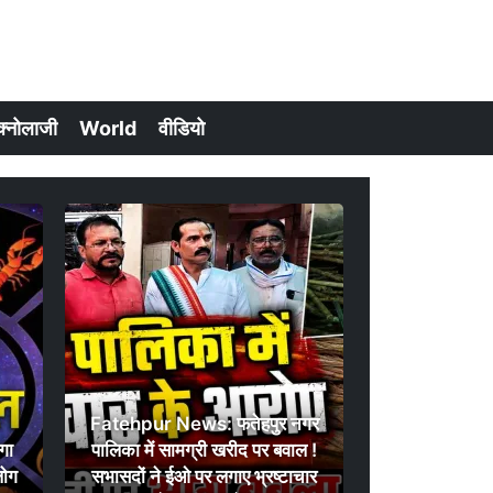
क्नोलाजी
World
वीडियो
Fatehpur News: फतेहपुर नगर
गा
पालिका में सामग्री खरीद पर बवाल !
लोग
सभासदों ने ईओ पर लगाए भ्रष्टाचार