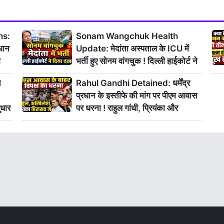
ns:
Sonam Wangchuk Health
रधान
Update: मेदांता अस्पताल के ICU में
ा
भर्ती हुए सोनम वांगचुक ! दिल्ली हाईकोर्ट ने
दिया दख़ल
च
Rahul Gandhi Detained: धर्मेंद्र
प्रधान के इस्तीफे की मांग पर पीएम आवास
सुधार
पर धरना ! राहुल गांधी, प्रियंका और
अखिलेश यादव हिरासत में