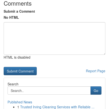
Comments
Submit a Comment
No HTML
HTML is disabled
Report Page
Search
Go
Published News
1
Trusted Irving Cleaning Services with Reliable ...