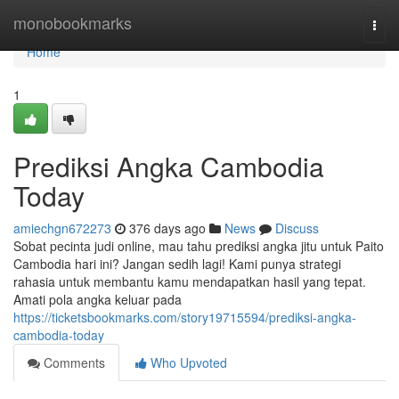
Home
monobookmarks
Togg
navi
Home
1
Prediksi Angka Cambodia
Today
amiechgn672273
376 days ago
News
Discuss
Sobat pecinta judi online, mau tahu prediksi angka jitu untuk Paito
Cambodia hari ini? Jangan sedih lagi! Kami punya strategi
rahasia untuk membantu kamu mendapatkan hasil yang tepat.
Amati pola angka keluar pada
https://ticketsbookmarks.com/story19715594/prediksi-angka-
cambodia-today
Comments
Who Upvoted