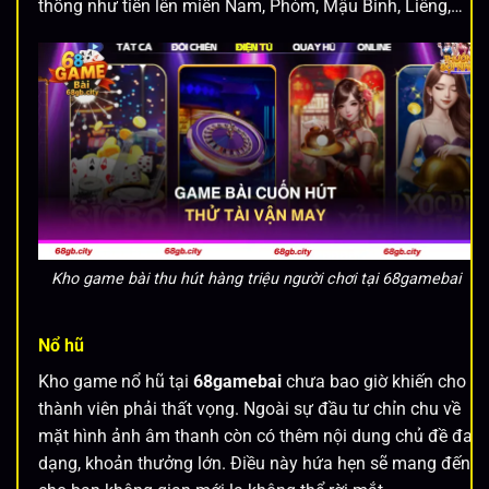
thống như tiến lên miền Nam, Phỏm, Mậu Binh, Liêng,…
Kho game bài thu hút hàng triệu người chơi tại 68gamebai
Nổ hũ
Kho game nổ hũ tại
68gamebai
chưa bao giờ khiến cho
thành viên phải thất vọng. Ngoài sự đầu tư chỉn chu về
mặt hình ảnh âm thanh còn có thêm nội dung chủ đề đa
dạng, khoản thưởng lớn. Điều này hứa hẹn sẽ mang đến