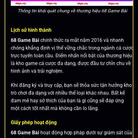
Thông tin khái quát chung về thương hiệu 68 Game Bài
Lịch sử hình thành
68 Game Bài
chính thức ra mắt năm 2016 và nhanh
chóng khẳng định vị thế vững chắc trong ngành cá cược
trực tuyến toàn cầu. Điểm nhấn nổi bật của thương hiệu
là kho game cá cược đa dạng, được đầu tư chỉn chu về
hình ảnh và trải nghiệm.
Khi đăng ký và truy cập, bạn sẽ thỏa sức tận hưởng kho
trò chơi đa dạng với nhiều thể loại khác nhau. Bất kể
đam mê hay sở thích của bạn là gì cũng sẽ đáp ứng
một cách tốt nhất mà không cần lo lắng.
Giấy phép hoạt động
68 Game Bài
hoạt động hợp pháp dưới sự giám sát của