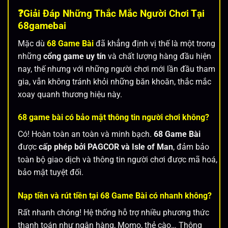
❓Giải Đáp Những Thắc Mắc Người Chơi Tại
68gamebai
Mặc dù
68 Game Bài
đã khẳng định vị thế là một trong
những
cổng game uy tín
và chất lượng hàng đầu hiện
nay, thế nhưng với những người chơi mới lần đầu tham
gia, vẫn không tránh khỏi những băn khoăn, thắc mắc
xoay quanh thương hiệu này.
68 game bài có bảo mật thông tin người chơi không?
Có! Hoàn toàn an toàn và minh bạch.
68 Game Bài
được
cấp phép bởi PAGCOR và Isle of Man
, đảm bảo
toàn bộ giao dịch và thông tin người chơi được mã hoá,
bảo mật tuyệt đối.
Nạp tiền và rút tiền tại 68 Game Bài có nhanh không?
Rất nhanh chóng! Hệ thống hỗ trợ nhiều phương thức
thanh toán như ngân hàng, Momo, thẻ cào… Thông