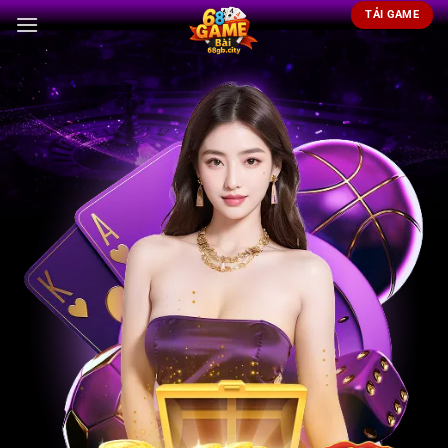
Bỏ
TẢI GAME
qua
nội
dung