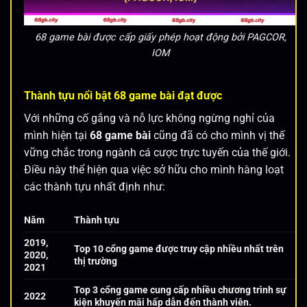
68 game bài được cấp giấy phép hoạt động bởi PAGCOR,
IOM
Thành tựu nổi bật 68 game bài đạt được
Với những cố gắng và nỗ lực không ngừng nghỉ của
mình hiện tại
68 game bài
cũng đã có cho mình vị thế
vững chắc trong ngành cá cược trực tuyến của thế giới.
Điều này thể hiện qua việc sở hữu cho mình hàng loạt
các thành tựu nhất định như:
Năm
Thành tựu
2019,
Top 10 cổng game được truy cập nhiều nhất trên
2020,
thị trường
2021
Top 3 cổng game cung cấp nhiều chương trình sự
2022
kiện khuyến mãi hấp dẫn đến thành viên.