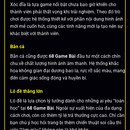
Xóc đĩa là tựa game nổi bật chưa bao giờ khiến cho
thành viên phải thất vọng khi trải nghiệm. Theo đó trò
chơi được hệ thống thiết kế với phần nội dung hình ảnh
mới mẻ cuốn hút, cùng các tính năng mới lạ tạo nên sự
khác biệt với thành viên.
Bắn cá
Bắn cá cũng được
68 Game Bài
đầu tư một cách chỉn
chu về chất lượng hình ảnh âm thanh. Hệ thống khắc
họa không gian đại dương bao la, rực rỡ sắc màu, mang
đến cảm giác sống động và huyền bí.
Lô đề thắng lớn
Lô đề là lựa chọn lý tưởng dành cho những ai yêu “toán
học” tại
68 Game Bài
. Ngoài sự xuất hiện của đa dạng
cách chơi, còn có thêm tỷ lệ trả thưởng cực cao. Chỉ cần
bạn chú ý học hỏi trang bị thêm chiến thuật soi cầu thì
việc “làm giàu” không còn là khó khăn.